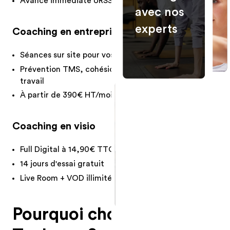
Avance immédiate URSSAF disponible
Aménagement
avec nos
& gestion salle
de sport
experts
Coaching en entreprise
Ateliers
santé
Séances sur site pour vos collaborateurs
Conférence &
atelier bien-
Prévention TMS, cohésion d'équipe, bien-être au
être
travail
À partir de 390€ HT/mois pour les PME
NOUS
CONTACTER
Échangez
Coaching en visio
avec nos
Full Digital à 14,90€ TTC/mois
experts
14 jours d'essai gratuit
Live Room + VOD illimitée
Pourquoi choisir Fiters à