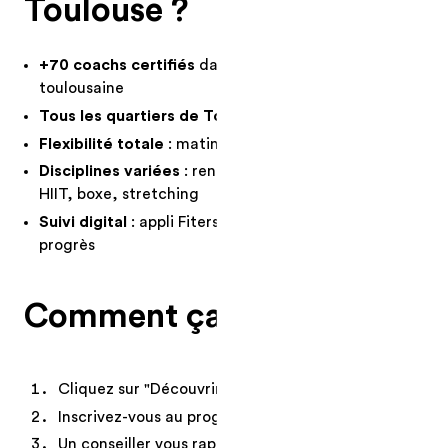
Toulouse ?
+70 coachs certifiés
dans toute la métropole
toulousaine
Tous les quartiers de Toulouse couverts
Flexibilité totale
: matin, midi, soir, week-end
Disciplines variées
: renforcement, yoga, Pilates,
HIIT, boxe, stretching
Suivi digital
: appli Fiters pour réserver et suivre vos
progrès
Comment ça marche ?
Cliquez sur "Découvrir nos programmes"
Inscrivez-vous au programme qui vous convient
Un conseiller vous rappelle sous 24h pour trouver