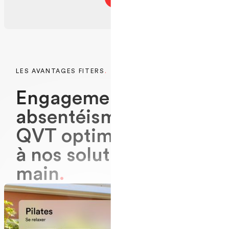
En savoir plus
LES AVANTAGES FITERS
.
E
n
g
a
g
e
m
e
n
t
r
e
n
f
o
r
c
é
,
a
b
s
e
n
t
é
i
s
m
e
r
é
d
u
i
t
,
Q
V
T
o
p
t
i
m
i
s
é
e
g
r
â
c
e
à
n
o
s
s
o
l
u
t
i
o
n
s
c
l
é
s
e
n
m
a
i
n
.