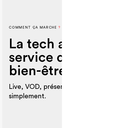
COMMENT ÇA MARCHE
?
L
a
t
e
c
h
a
u
s
e
r
v
i
c
e
d
u
b
i
e
n
-
ê
t
r
e
.
Live, VOD, présentiel, tout se pilote
simplement.