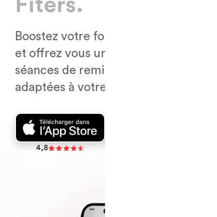
F
i
t
e
r
s
.
Boostez votre forme avec Fiters
et offrez vous une variété de
séances de remise en forme
adaptées à votre niveau !
4,8
4,7