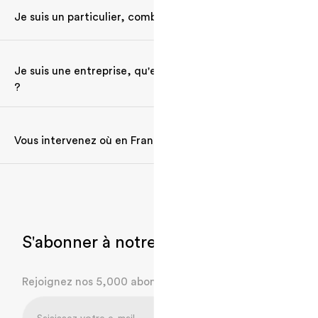
certifiés. Deux univers : à domicile pour les particuliers,
Je suis un particulier, combien ça coûte ?
sur site pour les entreprises. Partout en France, 7j/7 de
6h à 22h, matériel fourni.
Un coach à domicile à partir de 82,50 €/mois après
crédit d'impôt 50 %. Vous pouvez être jusqu'à 5 par
Je suis une entreprise, qu'est-ce que vous proposez
séance, le prix ne change pas. Il y a aussi le Full Digital à
?
14,90 €/mois si vous préférez vous entraîner en ligne.
Des séances de sport sur site pour vos équipes dès 390
€ HT/mois. On gère tout : coachs, matériel, planning,
Vous intervenez où en France ?
reporting RH. PME ou grands comptes multi-sites, on
s'adapte.
Paris, Lyon, Bordeaux, Nantes, Lille et au-delà. Nos
coachs sont locaux et couvrent tout le territoire. Que
ce soit chez vous ou dans vos bureaux, on trouve un
coach près de chez vous.
S'abonner à notre newsletter.
Rejoignez nos 5,000 abonnés