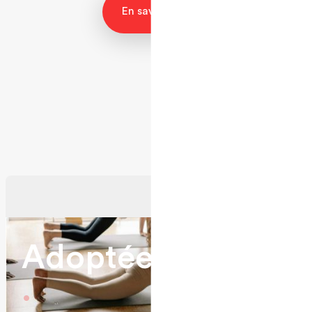
En savoir plus
A
d
o
p
t
é
e
p
a
r
t
o
u
s
.