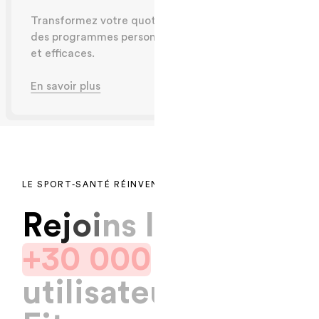
Transformez votre quotidien grâce à
des programmes personnalisés, simples
et efficaces.
En savoir plus
LE SPORT-SANTÉ RÉINVENTÉ POUR TOUS
.
R
e
j
o
i
n
s
l
e
s
+
3
0
0
0
0
u
t
i
l
i
s
a
t
e
u
r
s