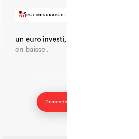
ROI MESURABLE
.
un euro investi,
un absentéisme
en baisse .
Demande de contact