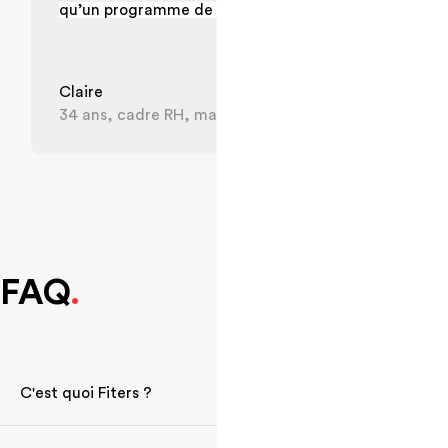
qu’un programme de sport.”
plus loin
résoluti
Claire
David
34 ans, cadre RH, maman
39ans, l
FAQ
.
C'est quoi Fiters ?
Du coaching sportif encadré par de vrais coachs