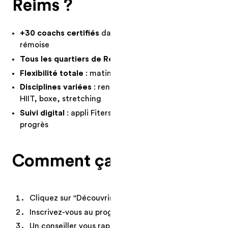
Reims ?
+30 coachs certifiés
dans toute l'agglomération
rémoise
Tous les quartiers de Reims couverts
Flexibilité totale
: matin, midi, soir, week-end
Disciplines variées
: renforcement, yoga, Pilates,
HIIT, boxe, stretching
Suivi digital
: appli Fiters pour réserver et suivre vos
progrès
Comment ça marche ?
Cliquez sur "Découvrir nos programmes"
Inscrivez-vous au programme qui vous convient
Un conseiller vous rappelle sous 24h pour trouver