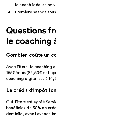
le coach idéal selon vos objectifs
Première séance sous 48h
Questions fréquentes sur
le coaching à Reims
Combien coûte un coach sportif à Reims ?
Avec Fiters, le coaching à domicile à Reims démarre à
165€/mois (82,50€ net après crédit d'impôt 50%). Le
coaching digital est à 14,90€/mois.
Le crédit d'impôt fonctionne-t-il à Reims ?
Oui. Fiters est agréé Services à la Personne. Vous
bénéficiez de 50% de crédit d'impôt sur le coaching à
domicile, avec l'avance immédiate URSSAF.