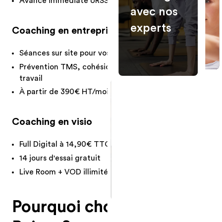
Avance immédiate URSSAF disponible
Aménagement
avec nos
& gestion salle
de sport
experts
Coaching en entreprise
Ateliers
santé
Séances sur site pour vos collaborateurs
Conférence &
atelier bien-
Prévention TMS, cohésion d'équipe, bien-être au
être
travail
À partir de 390€ HT/mois pour les PME
NOUS
CONTACTER
Échangez
Coaching en visio
avec nos
Full Digital à 14,90€ TTC/mois
experts
14 jours d'essai gratuit
Live Room + VOD illimitée
Pourquoi choisir Fiters à