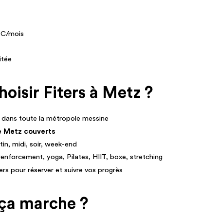
TTC/mois
itée
oisir Fiters à Metz ?
dans toute la métropole messine
de Metz couverts
in, midi, soir, week-end
renforcement, yoga, Pilates, HIIT, boxe, stretching
ters pour réserver et suivre vos progrès
a marche ?