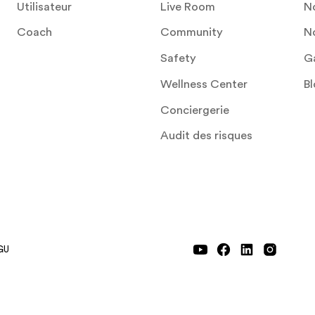
Utilisateur
Live Room
No
Coach
Community
No
Safety
Ga
Wellness Center
B
Conciergerie
Audit des risques
GU