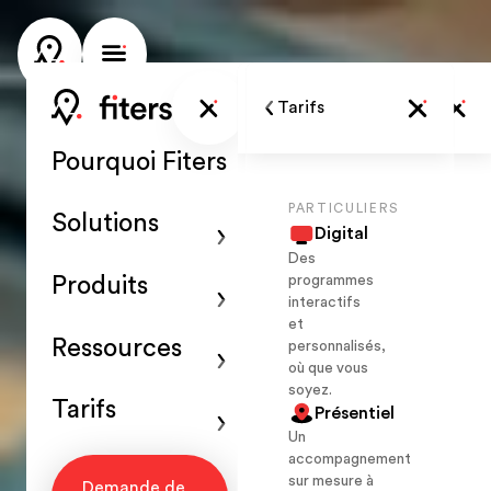
Produits
Tarifs
Ressources
Solutions
.
.
.
Pourquoi Fiters
PARTICULIERS
Solutions
Partenaire
Digital
DIGITAL
NOTRE ADN
Des
Qui
VOD
programmes
Produits
sommes-
Sport à la
Rejoignez
interactifs
demande
nous ?
notre
et
24/7
Découvrez notre
réseau
Ressources
personnalisés,
Live
mission
d’experts
où que vous
room
Garantie
soyez.
Séances en
Fiters
Tarifs
Présentiel
visio
Une couverture
Un
interactives
Entreprise
complète
accompagnement
SUR SITE
NOTRE MÉTHODE
sur mesure à
Demande de